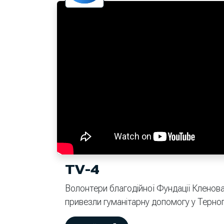
TV-4
Волонтери благодійної Фундації Кленова
привезли гуманітарну допомогу у Терноп