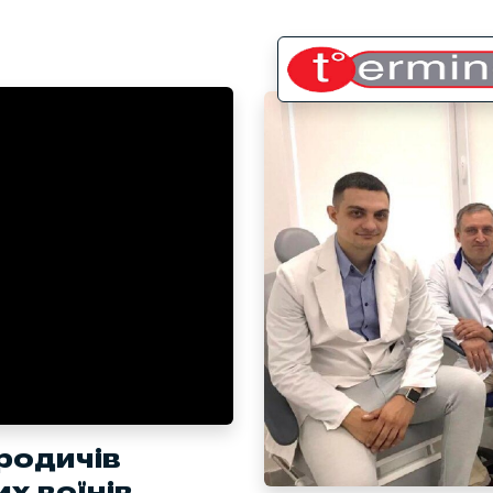
родичів
х воїнів