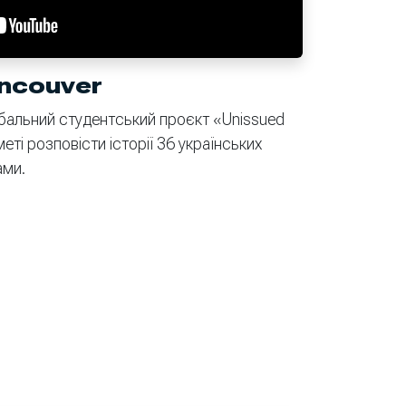
ncouver
обальний студентський проєкт «Unissued
еті розповісти історії 36 українських
ами.