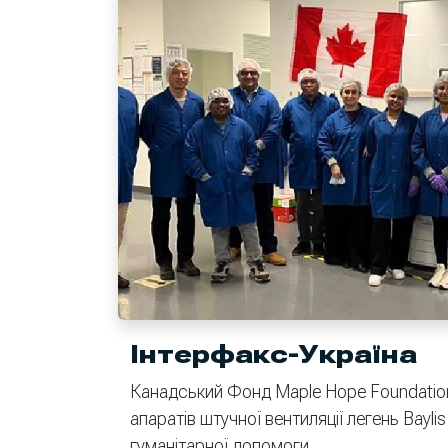
Інтерфакс-Україна
Канадський Фонд Maple Hope Foundation
апаратів штучної вентиляції легень Bayli
гуманітарної допомоги