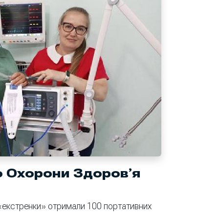
о Охорони Здоровʼя
«екстренки» отримали 100 портативних