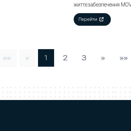
життєзабезпечення MOV
Перейти
««
«
1
2
3
»
»»