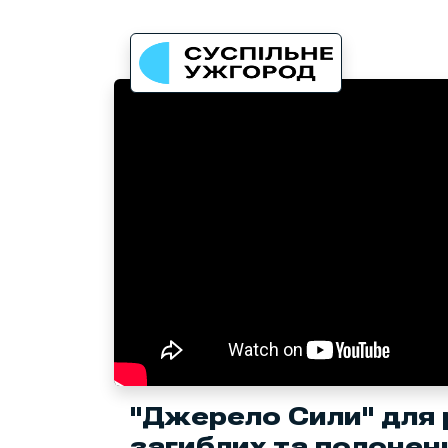
"Джерело Сили" для 
загиблих та полонени