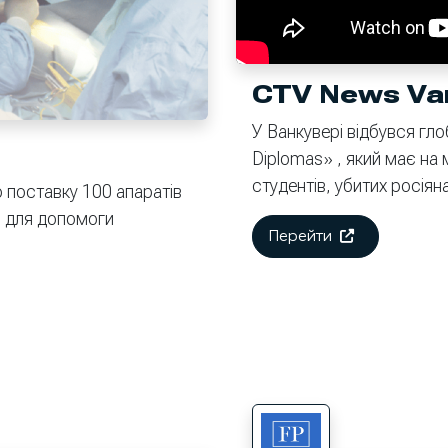
CTV News Va
У Ванкувері відбувся гл
Diplomas» , який має на м
студентів, убитих росіян
о поставку 100 апаратів
0 для допомоги
Перейти