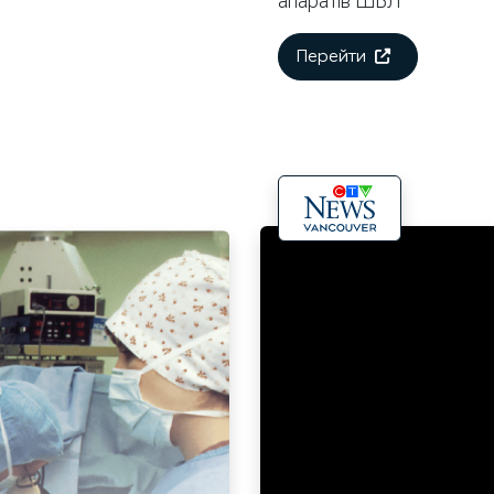
апаратів ШВЛ
Перейти