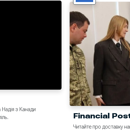
 Надія з Канади
Financial Pos
іль.
Читайте про доставку 