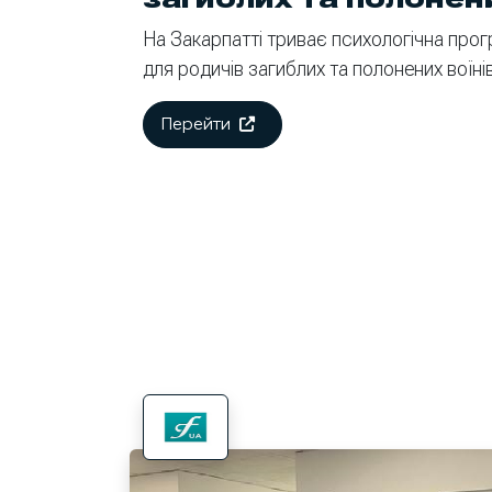
На Закарпатті триває психологічна про
для родичів загиблих та полонених воїні
Перейти