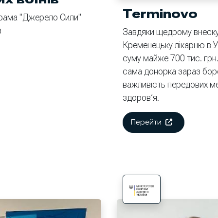
Terminovo
грама "Джерело Сили"
в
Завдяки щедрому внеску
Кременецьку лікарню в У
суму майже 700 тис. грн
сама донорка зараз бор
важливість передових ме
здоров’я.
Перейти